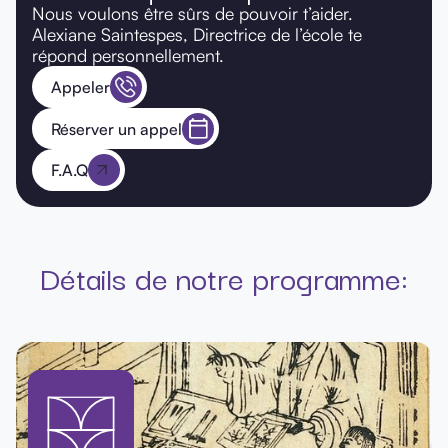
Nous voulons être sûrs de pouvoir t’aider.
Alexiane Saintespes, Directrice de l’école te
répond personnellement.
Appeler
Réserver un appel
F.A.Q
Détails de notre programme: